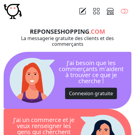
REPONSESHOPPING
.COM
La messagerie gratuite des clients et des
commerçants
J'ai besoin que les
commerçants m'aident
à trouver ce que je
cherche !
Connexion gratuite
J'ai un commerce et je
veux renseigner les
gens qui cherchent